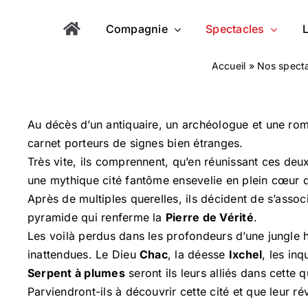
Compagnie
Spectacles
Accueil
»
Nos spect
Au décès d’un antiquaire, un archéologue et une rom
carnet porteurs de signes bien étranges.
Très vite, ils comprennent, qu’en réunissant ces deux
une mythique cité fantôme ensevelie en plein cœur 
Après de multiples querelles, ils décident de s’assoc
pyramide qui renferme la
Pierre de Vérité
.
Les voilà perdus dans les profondeurs d’une jungle h
inattendues. Le Dieu
Chac
, la déesse
Ixchel
, les inq
Serpent à plumes
seront ils leurs alliés dans cette q
Parviendront-ils à découvrir cette cité et que leur rév