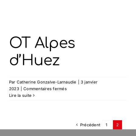
OT Alpes
d’Huez
Par
Catherine Gonzalve-Larnaudie
|
3 janvier
sur
2023
|
Commentaires fermés
OT
Lire la suite
Alpes
d’Huez
Précédent
1
2