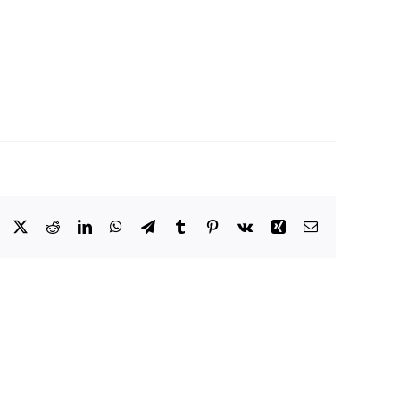
Facebook
X
Reddit
LinkedIn
WhatsApp
Telegram
Tumblr
Pinterest
Vk
Xing
Email