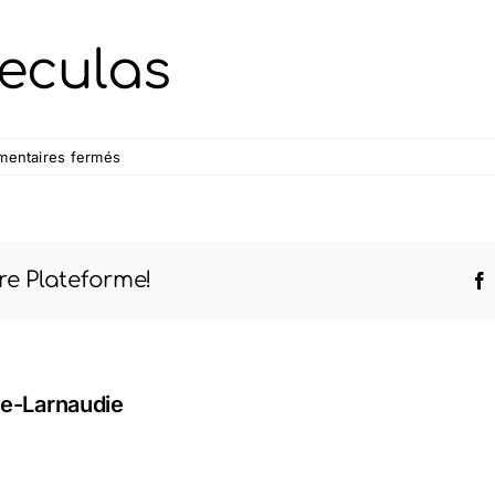
Reculas
sur
entaires fermés
Mairie
Villard-
Reculas
re Plateforme!
ve-Larnaudie