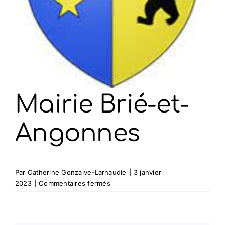
Mairie Brié-et-
Angonnes
Par
Catherine Gonzalve-Larnaudie
|
3 janvier
sur
2023
|
Commentaires fermés
Mairie
Brié-
et-