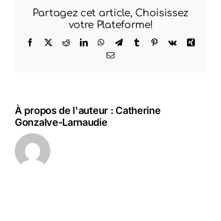
Partagez cet article, Choisissez
votre Plateforme!
Facebook
X
Reddit
LinkedIn
WhatsApp
Telegram
Tumblr
Pinterest
Vk
Xing
Email
À propos de l'auteur :
Catherine
Gonzalve-Larnaudie