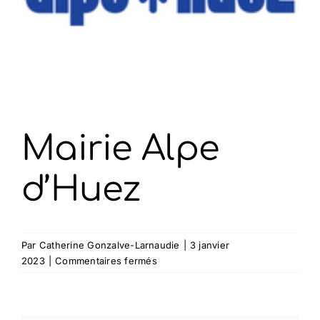
Mairie Alpe
d’Huez
Par
Catherine Gonzalve-Larnaudie
|
3 janvier
sur
2023
|
Commentaires fermés
Mairie
Alpe
d’Huez