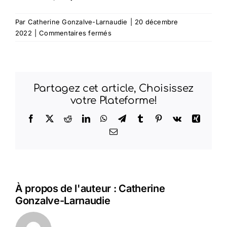
Par
Catherine Gonzalve-Larnaudie
|
20 décembre
sur
2022
|
Commentaires fermés
Annie-
Claude
Baucher
Partagez cet article, Choisissez
votre Plateforme!
Facebook
X
Reddit
LinkedIn
WhatsApp
Telegram
Tumblr
Pinterest
Vk
Xing
Email
À propos de l'auteur :
Catherine
Gonzalve-Larnaudie